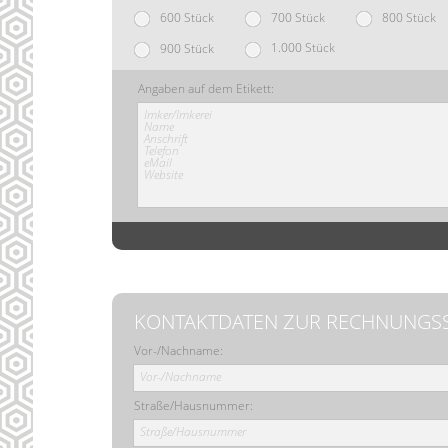
600 Stück
700 Stück
800 Stück
1.000 Stück
900 Stück
Angaben auf dem Etikett:
Imker/Imkerei
Name
Anschrift
Telefon
eMail
Website
KONTAKTDATEN ZUR RECHNUNGS
Vor-/Nachname:
Vor-/Nachname
Straße/Hausnummer:
Straße/Hausnummer