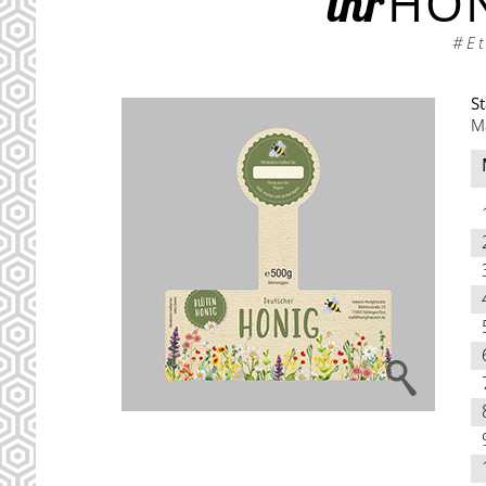
HON
ihr
#Et
St
M