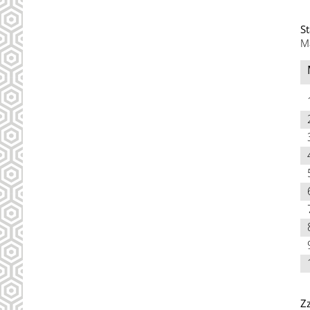
St
M
Z