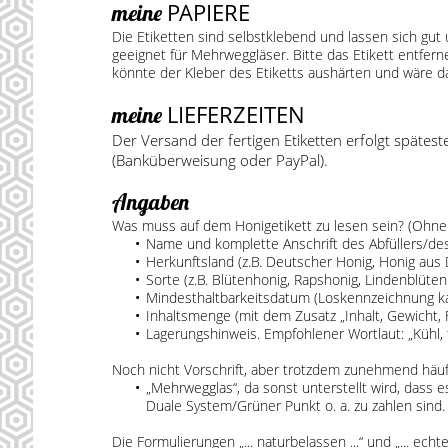
PAPIERE
meine
Die Etiketten sind selbstklebend und lassen sich gut
geeignet für Mehrweggläser. Bitte das Etikett entfe
könnte der Kleber des Etiketts aushärten und wäre d
LIEFERZEITEN
meine
Der Versand der fertigen Etiketten erfolgt späte
(Banküberweisung oder PayPal).
Angaben
Was muss auf dem Honigetikett zu lesen sein? (Ohne 
Name und komplette Anschrift des Abfüllers/de
Herkunftsland (z.B. Deutscher Honig, Honig aus
Sorte (z.B. Blütenhonig, Rapshonig, Lindenblütenho
Mindesthaltbarkeitsdatum (Loskennzeichnung k
Inhaltsmenge (mit dem Zusatz „Inhalt, Gewicht, 
Lagerungshinweis. Empfohlener Wortlaut: „Kühl, 
Noch nicht Vorschrift, aber trotzdem zunehmend häufi
„Mehrwegglas“, da sonst unterstellt wird, dass 
Duale System/Grüner Punkt o. a. zu zahlen sind.
Die Formulierungen „... naturbelassen ...“ und „... ech