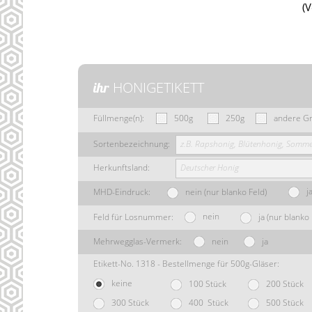
(
HONIGETIKETT
ihr
Füllmenge(n):
500g
250g
andere G
Sortenbezeichnung:
z.B. Rapshonig, Blütenhonig, Sommer
Herkunftsland:
Deutscher Honig
ja
MHD-Eindruck:
nein (nur blanko Feld)
nein
Feld für Losnummer:
ja (nur blanko 
Mehrwegglas-Vermerk:
nein
ja
Etikett-No. 1318 - Bestellmenge für 500g-Gläser:
keine
100 Stück
200 Stück
300 Stück
400 Stück
500 Stück